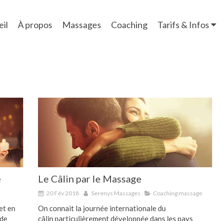
il
À propos
Massages
Coaching
Tarifs & Infos
e
Le Câlin par le Massage
20 Fév 2018
Serenys Massages
Coaching massage
et en
On connait la journée internationale du
 de
câlin particulièrement développée dans les pays