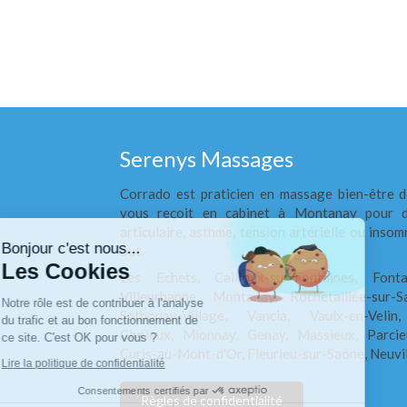
Serenys Massages
Corrado est praticien en massage bien-être d
Continuer sans accepter
vous reçoit en cabinet à Montanay pour d
articulaire, asthme, tension artérielle ou insom
Bonjour c'est nous...
out.
Les Cookies
Les Echets, Cailloux-sur-Fontaines, Fonta
Villeurbanne, Montanay, Rochetaillée-sur-
Notre rôle est de contribuer à l'analyse
Sathonay-Village, Vancia, Vaulx-en-Velin,
du trafic et au bon fonctionnement de
Civrieux, Mionnay, Genay, Massieux, Parcie
ce site. C'est OK pour vous ?
Curis-au-Mont-d'Or, Fleurieu-sur-Saône, Neuvi
Lire la politique de confidentialité
Consentements certifiés par
Règles de confidentialité