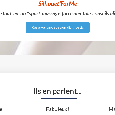
Silhouet'ForMe
tout-en-un "sport-massage-force mentale-conseils al
Réserver une session diagnostic
Ils en parlent...
el
Fabuleux!
Ma