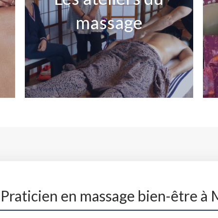
INSTRUCTIF et CONVIVIAL !
massage
En savoir plus...
 Praticien en massage bien-être à