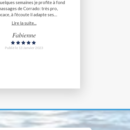
uelques semaines je profite à fond
massages de Corrado: très pro,
icace, à l'écoute il adapte ses
ations à mes besoins du moment
Lire la suite...
ion, étirements, relâchement d'une
cture,...) je ressors détendue et
Fabienne
contractée. Un grand merci
Publié le 13 Janvier 2023