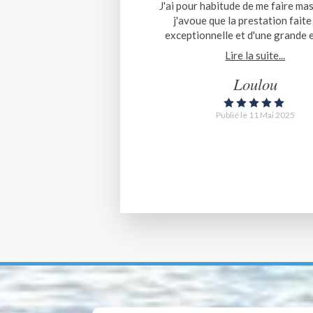
J'ai pour habitude de me faire ma
j'avoue que la prestation faite
exceptionnelle et d'une grande 
voir soulagement mentale et ph
Lire la suite...
Personne à l'écoute, très professionnelle
et qui sait adapter ses prestati
Loulou
besoins. Un grand merci et à très
Publié le 11 Mai 2025