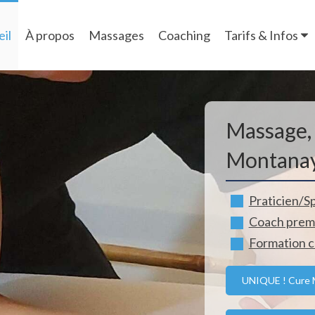
il
À propos
Massages
Coaching
Tarifs & Infos
Massage,
Montana
Praticien/S
Coach premi
Formation c
UNIQUE ! Cure M