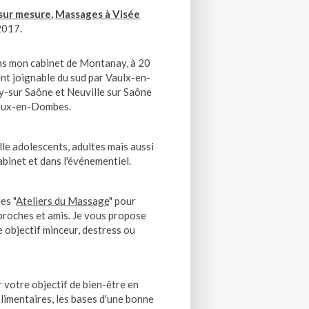
sur mesure
,
Massages à Visée
2017.
dans mon cabinet de Montanay, à 20
ent joignable du sud par Vaulx-en-
gny-sur Saône et Neuville sur Saône
ieux-en-Dombes.
ille adolescents, adultes mais aussi
abinet et dans l'événementiel.
es "
Ateliers du Massage
" pour
 proches et amis. Je vous propose
 objectif minceur, destress ou
 votre objectif de bien-être en
alimentaires, les bases d'une bonne