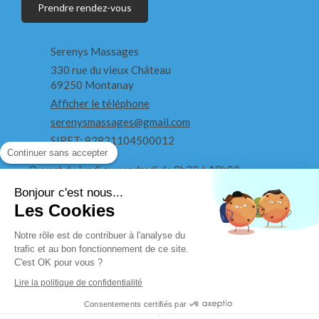
Prendre rendez-vous
Serenys Massages
330 rue du vieux Château
69250
Montanay
Afficher le téléphone
serenysmassages@gmail.com
SIRET: 82821104500012
Continuer sans accepter
Ouvert du lundi au vendredi de 8h30 à 19h00
Bonjour c'est nous...
Ouvert le samedi de 8h30 à 18h
Les Cookies
Notre rôle est de contribuer à l'analyse du
trafic et au bon fonctionnement de ce site.
C'est OK pour vous ?
Lire la politique de confidentialité
Consentements certifiés par
Création et référencement du site par Simplébo