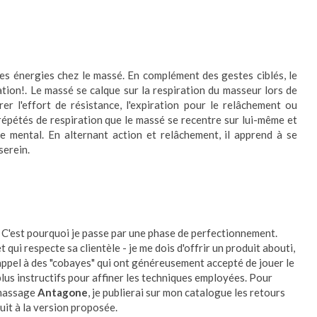
nes énergies chez le massé. En complément des gestes ciblés, le
ration!. Le massé se calque sur la respiration du masseur lors de
rer l'effort de résistance, l'expiration pour le relâchement ou
 répétés de respiration que le massé se recentre sur lui-même et
ge mental. En alternant action et relâchement, il apprend à se
serein.
. C'est pourquoi je passe par une phase de perfectionnement.
qui respecte sa clientèle - je me dois d'offrir un produit abouti,
t appel à des "cobayes" qui ont généreusement accepté de jouer le
 plus instructifs pour affiner les techniques employées. Pour
u massage
Antagone
, je publierai s
ur mon catalogue
les retours
uit à la version proposée.