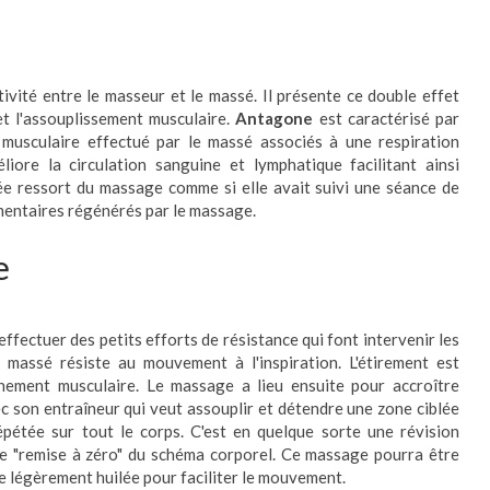
vité entre le masseur et le massé. Il présente ce double effet
 et l'assouplissement musculaire.
Antagone
est caractérisé par
t
musculaire effectué par le massé associés à une respiration
éliore la circulation sanguine et lymphatique facilitant ainsi
ée ressort
du massage
comme si elle avait suivi une séance de
mentaires régénérés par le massage.
e
effectuer des petits efforts de résistance qui font intervenir les
e massé résiste au mouvement à l'inspiration. L'étirement est
chement musculaire. Le massage a lieu ensuite pour accroître
c son entraîneur qui veut assouplir et détendre une zone ciblée
répétée sur tout le corps. C'est en quelque sorte une révision
une "remise à zéro" du schéma corporel. Ce massage pourra être
 légèrement huilée pour faciliter le mouvement.