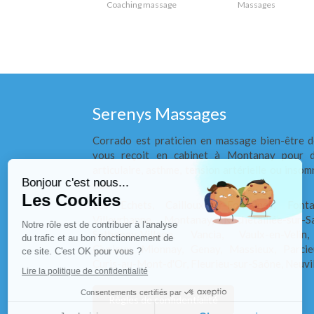
Coaching massage
Massages
Serenys Massages
Corrado est praticien en massage bien-être d
Continuer sans accepter
vous reçoit en cabinet à Montanay pour d
articulaire, asthme, tension artérielle ou insom
Bonjour c'est nous...
out.
Les Cookies
Les Echets, Cailloux-sur-Fontaines, Fonta
Villeurbanne, Montanay, Rochetaillée-sur-
Notre rôle est de contribuer à l'analyse
Sathonay-Village, Vancia, Vaulx-en-Velin,
du trafic et au bon fonctionnement de
Civrieux, Mionnay, Genay, Massieux, Parcie
ce site. C'est OK pour vous ?
Curis-au-Mont-d'Or, Fleurieu-sur-Saône, Neuvi
Lire la politique de confidentialité
Consentements certifiés par
Règles de confidentialité