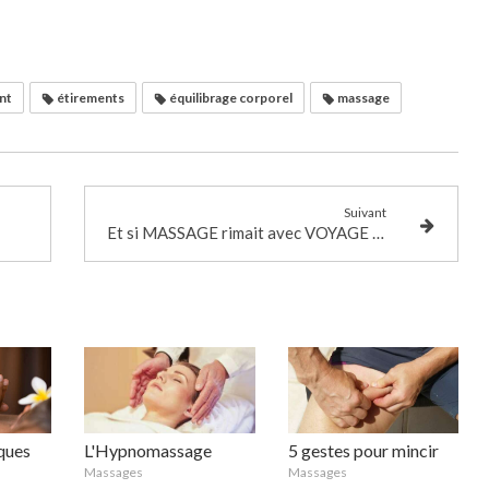
nt
étirements
équilibrage corporel
massage
Suivant
Et si MASSAGE rimait avec VOYAGE ?...
iques
L'Hypnomassage
5 gestes pour mincir
Massages
Massages