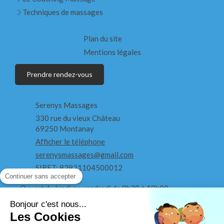
Techniques de massages
Plan du site
Mentions légales
Prendre rendez-vous
Serenys Massages
330 rue du vieux Château
69250
Montanay
Afficher le téléphone
serenysmassages@gmail.com
SIRET: 82821104500012
Continuer sans accepter
Ouvert du lundi au vendredi de 8h30 à 19h00
Bonjour c'est nous...
Ouvert le samedi de 8h30 à 18h
Les Cookies