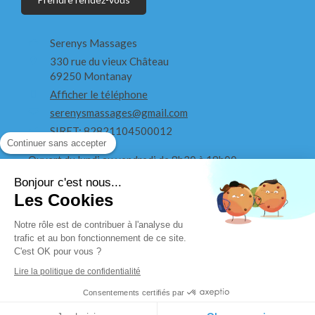
Serenys Massages
330 rue du vieux Château
69250
Montanay
Afficher le téléphone
serenysmassages@gmail.com
SIRET: 82821104500012
Continuer sans accepter
Ouvert du lundi au vendredi de 8h30 à 19h00
Bonjour c'est nous...
Ouvert le samedi de 8h30 à 18h
Les Cookies
Notre rôle est de contribuer à l'analyse du
trafic et au bon fonctionnement de ce site.
C'est OK pour vous ?
Lire la politique de confidentialité
Consentements certifiés par
Création et référencement du site par Simplébo
Site partenaire de
Annuaire Thérapeutes