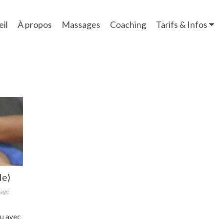
il
À propos
Massages
Coaching
Tarifs & Infos
de)
sage
du avec