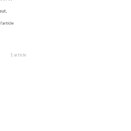
eut,
 l'article
1 article