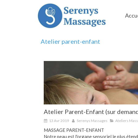
Accue
Atelier parent-enfant
Atelier Parent-Enfant (sur deman
13 Avr 2019
Serenys Massages
Ateliers Mas
MASSAGE PARENT-ENFANT
Notre peau est l'organe sensoriel le plus éten