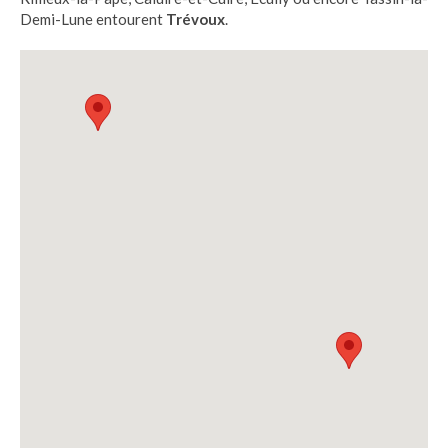
Demi-Lune entourent
Trévoux
.