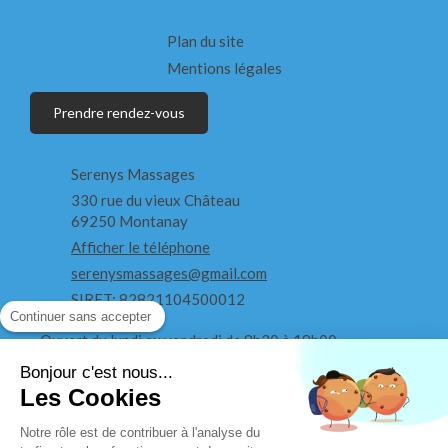
Plan du site
Mentions légales
Prendre rendez-vous
Serenys Massages
330 rue du vieux Château
69250
Montanay
Afficher le téléphone
serenysmassages@gmail.com
SIRET: 82821104500012
Continuer sans accepter
Ouvert du lundi au vendredi de 8h30 à 19h00
Bonjour c'est nous...
Ouvert le samedi de 8h30 à 18h
Les Cookies
Notre rôle est de contribuer à l'analyse du