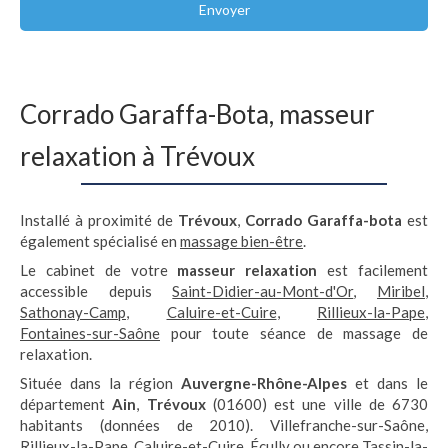
Envoyer
Corrado Garaffa-Bota, masseur
relaxation à Trévoux
Installé à proximité de
Trévoux
,
Corrado Garaffa-bota
est
également spécialisé en
massage bien-être
.
Le cabinet de votre
masseur relaxation
est facilement
accessible depuis
Saint-Didier-au-Mont-d'Or
,
Miribel
,
Sathonay-Camp
,
Caluire-et-Cuire
,
Rillieux-la-Pape
,
Fontaines-sur-Saône
pour toute séance de massage de
relaxation.
Située dans la région
Auvergne-Rhône-Alpes
et dans le
département
Ain
,
Trévoux
(01600) est une ville de 6730
habitants (données de 2010). Villefranche-sur-Saône,
Rillieux-la-Pape, Caluire-et-Cuire, Écully ou encore Tassin-la-