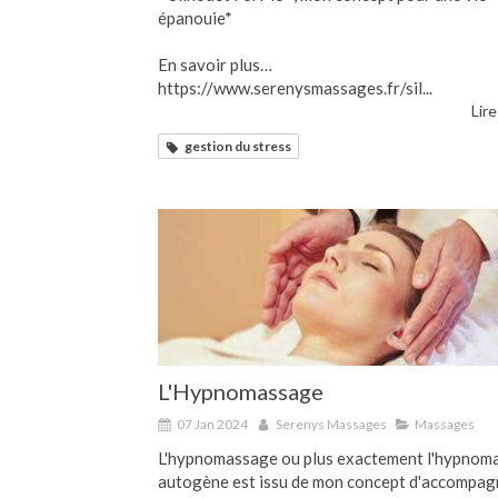
épanouie*
En savoir plus…
https://www.serenysmassages.fr/sil...
Lire
gestion du stress
L'Hypnomassage
07 Jan 2024
Serenys Massages
Massages
L'hypnomassage ou plus exactement l'hypnom
autogène est issu de mon concept d'accompa