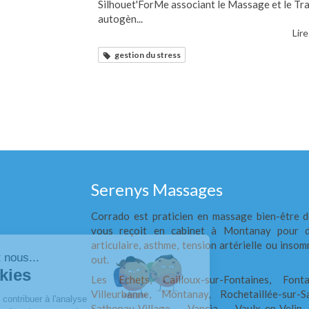
Silhouet'ForMe associant le Massage et le Tra
autogèn...
Lire
gestion du stress
Serenys Massages
Corrado est praticien en massage bien-être d
Continuer sans accepter
vous reçoit en cabinet à Montanay pour d
articulaire, asthme, tension artérielle ou insom
Bonjour c'est nous...
out.
Les Cookies
Les Echets, Cailloux-sur-Fontaines, Fonta
Villeurbanne, Montanay, Rochetaillée-sur-
Notre rôle est de contribuer à l'analyse
Sathonay-Village, Vancia, Vaulx-en-Velin,