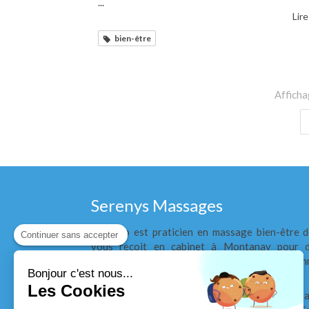
...
Lire
bien-être
Afficha
Serenys Massages
Corrado est praticien en massage bien-être d
Continuer sans accepter
vous reçoit en cabinet à Montanay pour d
articulaire, asthme, tension artérielle ou insom
Bonjour c'est nous...
out.
Les Cookies
Les Echets, Cailloux-sur-Fontaines, Fonta