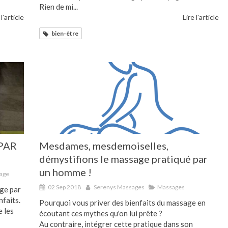
Rien de mi...
 l'article
Lire l'article
bien-être
PAR
Mesdames, mesdemoiselles,
démystifions le massage pratiqué par
un homme !
sage
02 Sep 2018
Serenys Massages
Massages
age par
nfaits.
Pourquoi vous priver des bienfaits du massage en
e les
écoutant ces mythes qu'on lui prête ?
Au contraire, intégrer cette pratique dans son