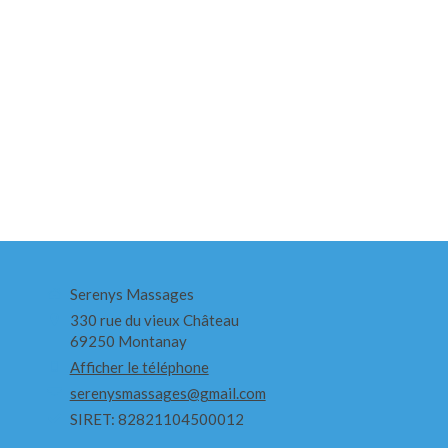
Serenys Massages
330 rue du vieux Château
69250
Montanay
Afficher le téléphone
serenysmassages@gmail.com
SIRET: 82821104500012