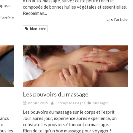
d'un auto-massage, suivez cette petite recette
ropose
composée de bonnes huiles végétales et essentielles.
Recomman...
 l'article
Lire l'article
bien-être
Les pouvoirs du massage
02 Mar 2019
Serenys Massages
Massages
Les pouvoirs du massage sur le corps et l'esprit
lancs
Jour après jour, expérience après expérience, on
ur
constate les pouvoirs étonnant du massage.
tous les
Rien de tel qu'un bon massage pour voyager !