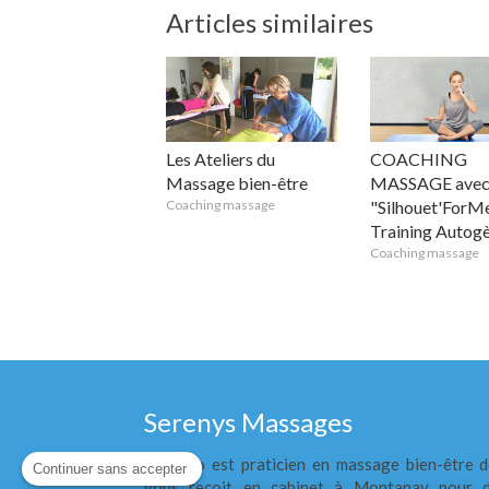
Articles similaires
Les Ateliers du
COACHING
Massage bien-être
MASSAGE ave
Coaching massage
"Silhouet'ForMe
Training Autog
Coaching massage
Serenys Massages
Corrado est praticien en massage bien-être d
Continuer sans accepter
vous reçoit en cabinet à Montanay pour d