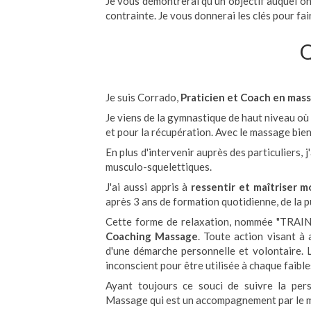
Je vous démontrerai qu'un objectif auquel on
contrainte. Je vous donnerai les clés pour fair
Q
Je suis Corrado,
Praticien et Coach en mas
Je viens de la gymnastique de haut niveau où 
et pour la récupération. Avec le massage bi
En plus d'intervenir auprès des particuliers, 
musculo-squelettiques.
J'ai aussi appris à
ressentir et maîtriser m
après 3 ans de formation quotidienne, de la pu
Cette forme de relaxation, nommée "TRAIN
Coaching Massage
. Toute action visant à
d'une démarche personnelle et volontaire. 
inconscient pour être utilisée à chaque faibl
Ayant toujours ce souci de suivre la per
Massage qui est un accompagnement par le ma