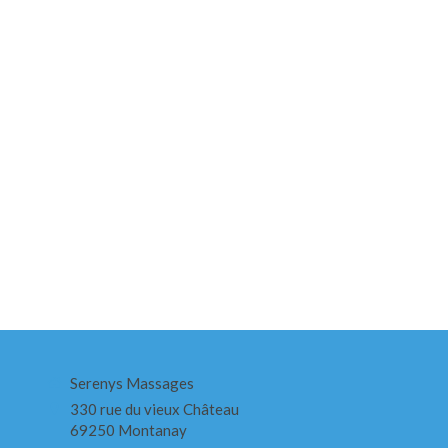
Serenys Massages
330 rue du vieux Château
69250
Montanay