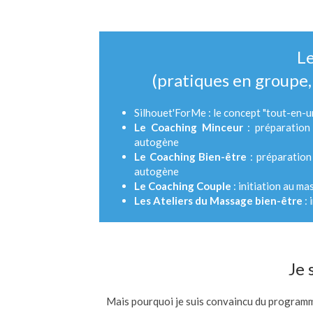
Le
(pratiques en groupe, 
Silhouet'ForMe : le concept "tout-
Le Coaching Minceur
: préparation
autogène
Le Coaching Bien-être
: préparatio
autogène
Le Coaching Couple
: initiation au ma
Les Ateliers du Massage bien-être
: 
Je 
Mais pourquoi je suis convaincu du program