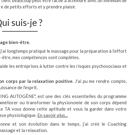
 tient beaucoup peut être facile à atteindre avec un minimum de
e de petits efforts et y prendre plaisir.
ui suis-je ?
sage bien-être
.
j’ai longtemps pratiqué le massage pour la préparation à l’effort
en-être, mes compétences sont complètes.
j'aide les entreprises à lutter contre les risques psychosociaux et
on corps par la relaxation positive
. J'ai pu me rendre compte,
issance de l'esprit.
ING AUTOGÈNE", est une des clés essentielles du programme
 améliorer ou transformer la physionomie de son corps dépend
Le TA vous donne cette aptitude et vous la garder dans votre
esse physiologique.
En savoir plus...
sonne et son évolution dans le temps, j’ai créé le Coaching
ssage et la relaxation.