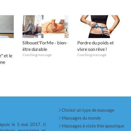
Silhouet'ForMe - bien-
Perdre du poids et
c
être durable
vivre son rêve !
" et le
Coaching massage
Coaching massage
ène
Choisir un type de massage
Massages du monde
epuis le 5 mai 2017. Il
Massages à visée thérapeutique
ouleurs musculaire et